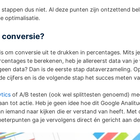
tappen dus niet. Al deze punten zijn ontzettend bela
 optimalisatie.
 conversie?
is om conversie uit te drukken in percentages. Mits j
rcentages te berekenen, heb je allereerst data van je
geen data? Dan is de eerste stap dataverzameling. O
in de cijfers en is de volgende stap het succes meten v
tics
of A/B testen (ook wel splittesten genoemd) mee
n tot actie. Heb je geen idee hoe dit Google Analitu
n iemand naar kijken die er verstand van heeft. Met 
eterpunten ga je vervolgens direct én gericht aan de