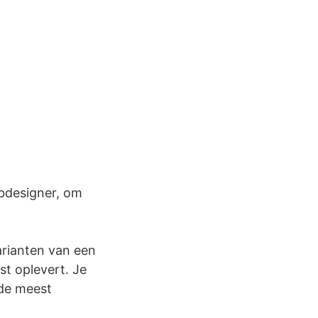
webdesigner, om
arianten van een
st oplevert. Je
 de meest