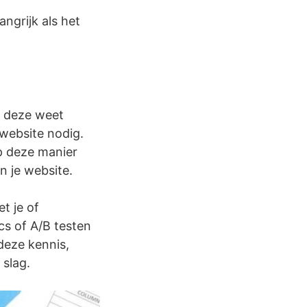
ngrijk als het
e deze weet
 website nodig.
p deze manier
an je website.
t je of
cs of A/B testen
deze kennis,
 slag.