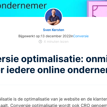
Sven Kersten
Bijgewerkt op:
13 december 2022
in
Conversie
4
minuten lezen
rsie optimalisatie: onm
r iedere online ondern
isatie is de optimalisatie van je website en de klanten
alt. Conversie optimalisatie wordt ook CRO genoem