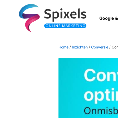
Ga
naar
de
Google 
inhoud
Home
/
Inzichten
/
Conversie
/
Con