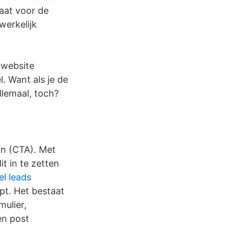
taat voor de
werkelijk
 website
l. Want als je de
llemaal, toch?
ion (CTA). Met
t in te zetten
l leads
pt. Het bestaat
mulier,
en post