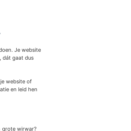
?
 doen. Je website
, dát gaat dus
je website of
tie en leid hen
n grote wirwar?