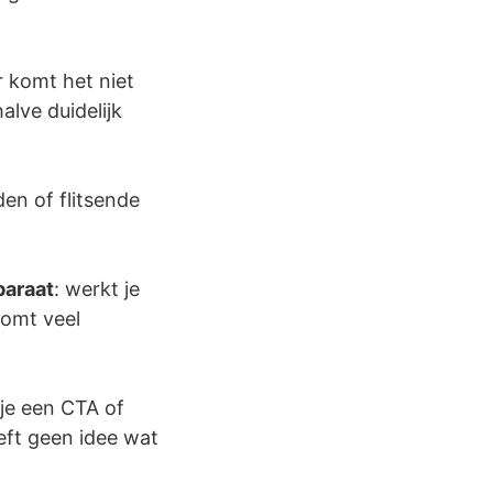
r komt het niet
alve duidelijk
en of flitsende
paraat
: werkt je
omt veel
 je een CTA of
eeft geen idee wat