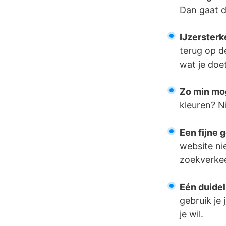
Dan gaat d
IJzersterk
terug op de
wat je doe
Zo min mog
kleuren? N
Een fijne 
website ni
zoekverkee
Eén duidel
gebruik je 
je wil.