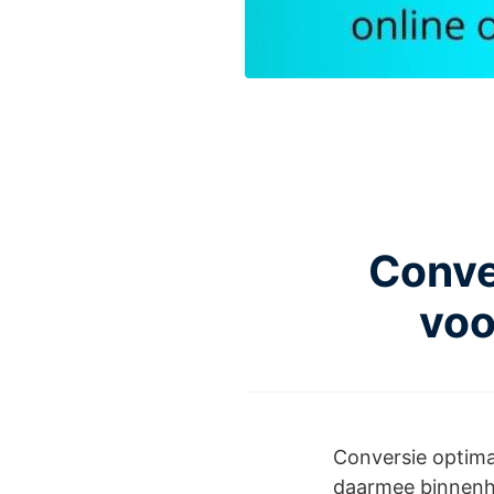
Conve
voo
Conversie optimal
daarmee binnenha